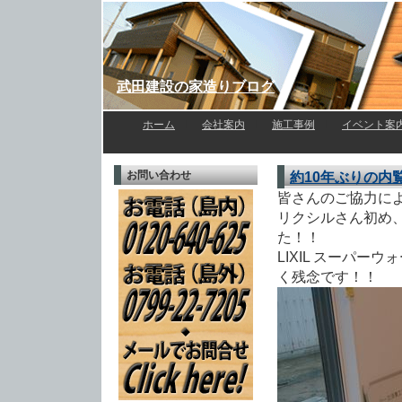
武田建設の家造りブログ
ホーム
l
会社案内
l
施工事例
l
イベント案
お問い合わせ
約10年ぶりの内
皆さんのご協力に
リクシルさん初め
た！！
LIXIL スーパ
く残念です！！