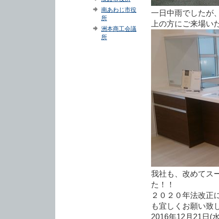
南あわじ市役
一日中雨でしたが
所
上の方にご来場い
洲本商工会議
所
我社も、改めてス
た！！
２０２０年法改正
も宜しくお願い致
2016年12月21日(