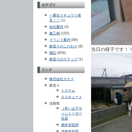
カテゴリ
一番生りキュウリ発
見！！
(1)
会社案内
(3)
施工例
(155)
イベント案内
(88)
家造りのこだわり
(8)
当日の様子です！
雑記
(859)
家造りのステップ
(1)
リンク
株式会社カナメ
家造り
トステム
エコキュート
淡路島
（有）山下サ
ッシトーヨー
住器
洲本市役所
淡路市役所