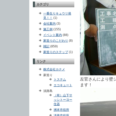
カテゴリ
一番生りキュウリ発
見！！
(1)
会社案内
(3)
施工例
(155)
イベント案内
(88)
家造りのこだわり
(8)
雑記
(859)
家造りのステップ
(1)
リンク
株式会社カナメ
家造り
左官さんにより壁
トステム
ます！
エコキュート
淡路島
（有）山下サ
ッシトーヨー
住器
洲本市役所
淡路市役所