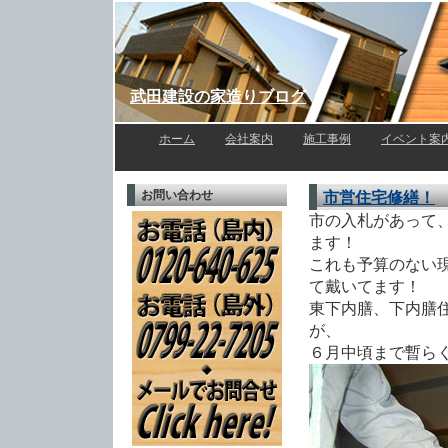
武田建設の家造りブログ
ホーム
l
会社案内
l
施工事例
l
イベント案
お問い合わせ
市営住宅修繕！
市の入札があって
ます！
これも予算のない
て戴いてます！
東下内膳、下内膳
が、
６月中頃まで暫ら