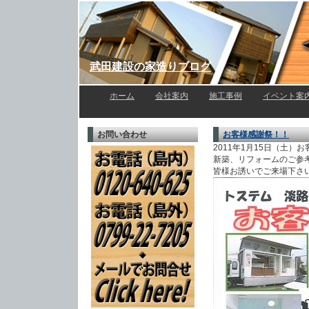
武田建設の家造りブログ
ホーム
l
会社案内
l
施工事例
l
イベント案
お問い合わせ
お客様感謝祭！！
2011年1月15日（土
新築、リフォームのご参
皆様お誘いでご来場下さ