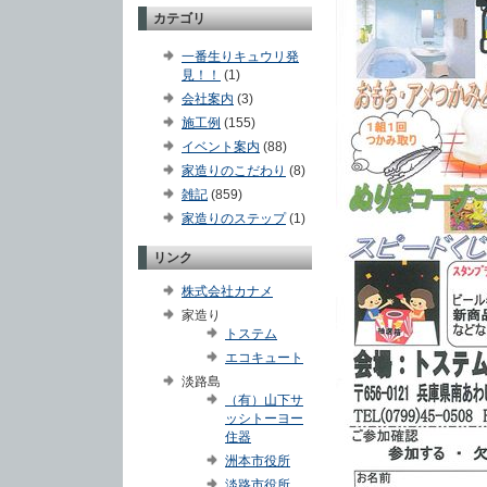
カテゴリ
一番生りキュウリ発
見！！
(1)
会社案内
(3)
施工例
(155)
イベント案内
(88)
家造りのこだわり
(8)
雑記
(859)
家造りのステップ
(1)
リンク
株式会社カナメ
家造り
トステム
エコキュート
淡路島
（有）山下サ
ッシトーヨー
住器
洲本市役所
淡路市役所