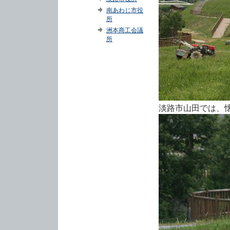
南あわじ市役
所
洲本商工会議
所
淡路市山田では、