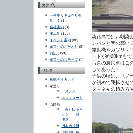
カテゴリ
一番生りキュウリ発
見！！
(1)
会社案内
(3)
施工例
(155)
淡路島ではお馴染
イベント案内
(88)
ンパンと音の高い
家造りのこだわり
(8)
発動機やガソリン
雑記
(859)
ードが約60kmも
家造りのステップ
(1)
写真の農民車はこ
しであった！
リンク
子供の頃は、《ノ
株式会社カナメ
か初めて運転させ
家造り
タマネギの積み方
トステム
エコキュート
淡路島
（有）山下サ
ッシトーヨー
住器
洲本市役所
淡路市役所