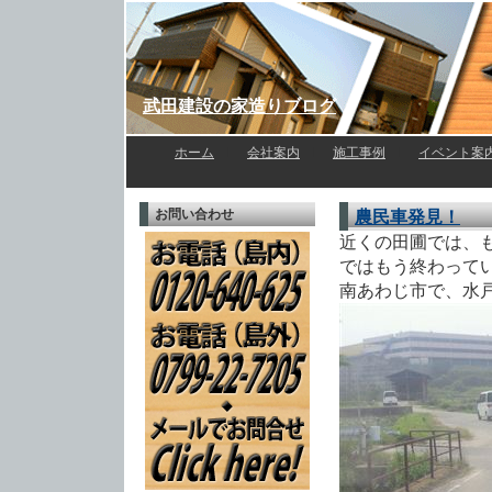
武田建設の家造りブログ
ホーム
l
会社案内
l
施工事例
l
イベント案
お問い合わせ
農民車発見！
近くの田圃では、
ではもう終わって
南あわじ市で、水