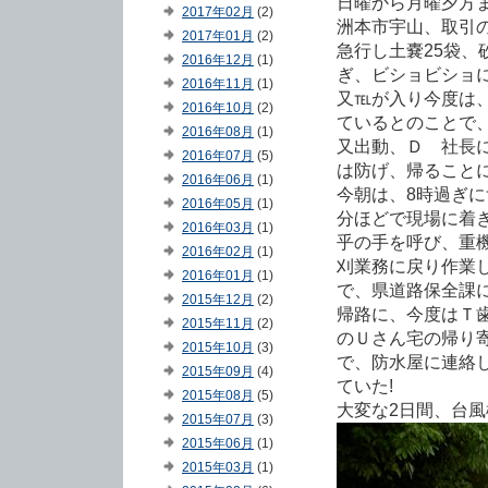
日曜から月曜夕方
2017年02月
(2)
洲本市宇山、取引
2017年01月
(2)
急行し土嚢25袋
2016年12月
(1)
ぎ、ビショビショ
2016年11月
(1)
又℡が入り今度は
2016年10月
(2)
ているとのことで
2016年08月
(1)
又出動、Ｄ 社長
2016年07月
(5)
は防げ、帰ることに
2016年06月
(1)
今朝は、8時過ぎに
2016年05月
(1)
分ほどで現場に着
2016年03月
(1)
乎の手を呼び、重
2016年02月
(1)
刈業務に戻り作業
2016年01月
(1)
で、県道路保全課に
2015年12月
(2)
帰路に、今度はＴ
2015年11月
(2)
のＵさん宅の帰り
2015年10月
(3)
で、防水屋に連絡
2015年09月
(4)
ていた!
2015年08月
(5)
大変な2日間、台風
2015年07月
(3)
2015年06月
(1)
2015年03月
(1)