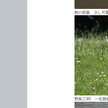
鯉の死骸、少し可愛
野鳥三羽! 一生懸