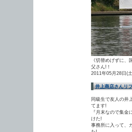
《切替めげずに、
父さん!！
2011年05月28日(
井上商店さんリフ
同級生で友人の井
てます!
『月末なので集金
けた!
事務所に入って、
た!