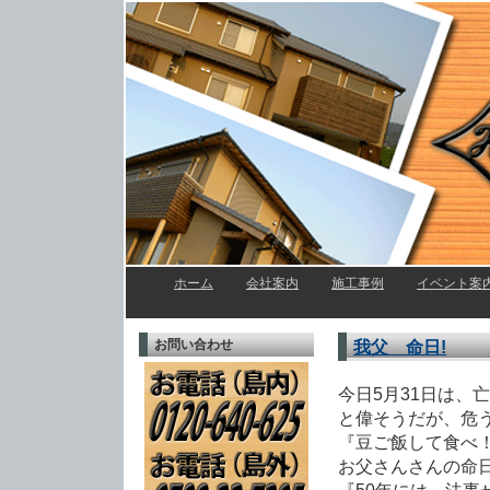
ホーム
l
会社案内
l
施工事例
l
イベント案
お問い合わせ
我父 命日!
今日5月31日は、
と偉そうだが、危
『豆ご飯して食べ
お父さんさんの命日