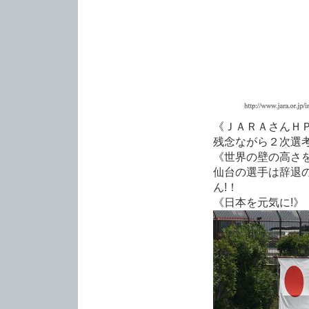
《ＪＡＲＡさんＨ
残念ながら２次選考
《世界の壁の高さを
仙台の選手は辞退
ん!！
《日本を元気に!》