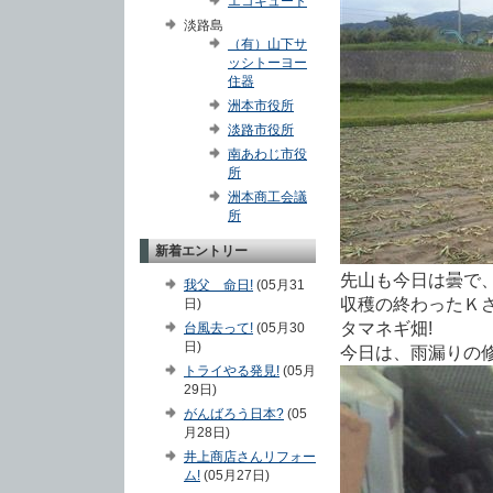
エコキュート
淡路島
（有）山下サ
ッシトーヨー
住器
洲本市役所
淡路市役所
南あわじ市役
所
洲本商工会議
所
新着エントリー
先山も今日は曇で
我父 命日!
(05月31
収穫の終わったＫ
日)
タマネギ畑!
台風去って!
(05月30
日)
今日は、雨漏りの
トライやる発見!
(05月
29日)
がんばろう日本?
(05
月28日)
井上商店さんリフォー
ム!
(05月27日)