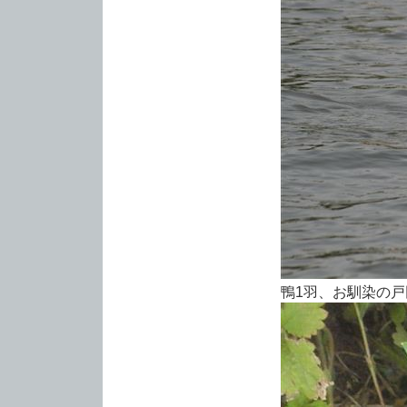
鴨1羽、お馴染の戸