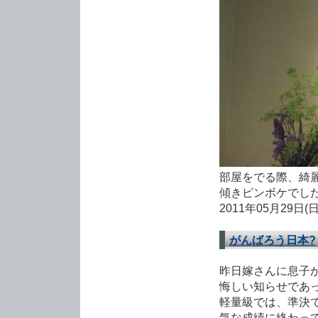
部屋をでる際、綺
傾きピンボケでした
2011年05月29日(
がんばろう日本?
昨日嫁さんに息子
悔しい知らせであっ
軽量級では、準決
気な成績に終わっ