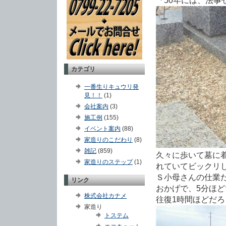
『50年には、法事
カテゴリ
一番生りキュウリ発
見！！
(1)
会社案内
(3)
施工例
(155)
イベント案内
(88)
家造りのこだわり
(8)
雑記
(859)
久々に歩いて墓に
家造りのステップ
(1)
れていてビックリし
Ｓ小母さんの仕業だ
リンク
おかげで、5分ほど
株式会社カナメ
往復1時間ほどだろ
家造り
トステム