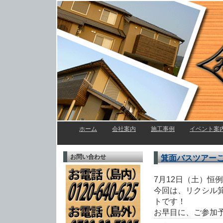
ホーム
l
会社案内
l
施工事例
l
イベント案
お問い合わせ
箕面バスツアー
7月12日（土）恒
今回は、リクシル
トです！
お早目に、ご参加