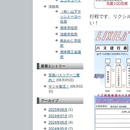
エコキュート
淡路島
（有）山下サ
行程です、リクシ
ッシトーヨー
住器
い！
洲本市役所
淡路市役所
南あわじ市役
所
洲本商工会議
所
新着エントリー
箕面バスツアーご案
内！
(06月05日)
サツキ復活！
(06月01
日)
アーカイブ
2025年06月
(1)
2024年07月
(2)
2024年06月
(4)
2024年05月
(7)