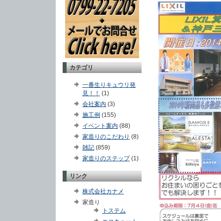
カテゴリ
一番生りキュウリ発
見！！
(1)
会社案内
(3)
施工例
(155)
イベント案内
(88)
家造りのこだわり
(8)
雑記
(859)
家造りのステップ
(1)
リンク
株式会社カナメ
家造り
トステム