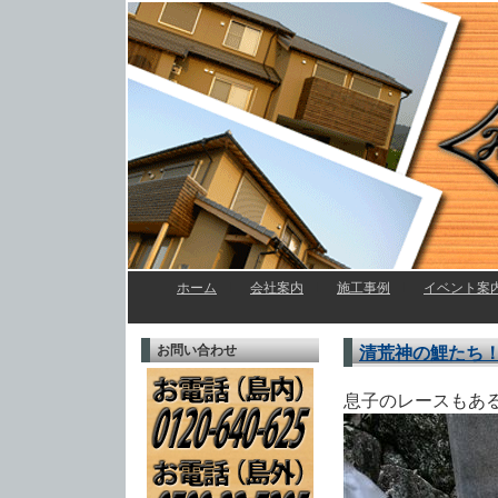
ホーム
l
会社案内
l
施工事例
l
イベント案
お問い合わせ
清荒神の鯉たち
息子のレースもあ