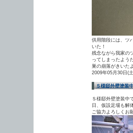
供用階段には、ツ
いた！
残念ながら我家の
ってしまったよう
巣の崩落がきいた
2009年05月30日(
Ｓ様邸外壁塗装
Ｓ様邸外壁塗装中
日、仮設足場も解
ご協力よろしくお