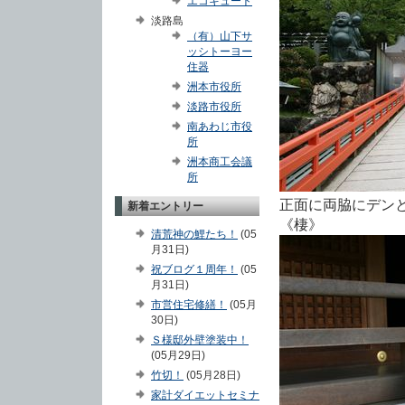
エコキュート
淡路島
（有）山下サ
ッシトーヨー
住器
洲本市役所
淡路市役所
南あわじ市役
所
洲本商工会議
所
正面に両脇にデン
新着エントリー
《棲》
清荒神の鯉たち！
(05
月31日)
祝ブログ１周年！
(05
月31日)
市営住宅修繕！
(05月
30日)
Ｓ様邸外壁塗装中！
(05月29日)
竹切！
(05月28日)
家計ダイエットセミナ