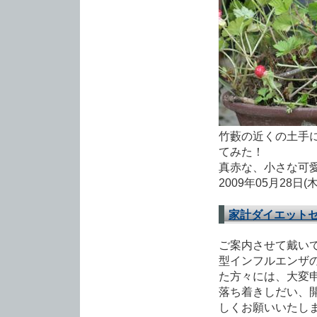
竹藪の近くの土手
てみた！
真赤な、小さな可
2009年05月28日(
家計ダイエット
ご案内させて戴い
型インフルエンザ
た方々には、大変
落ち着きしだい、
しくお願いいたし