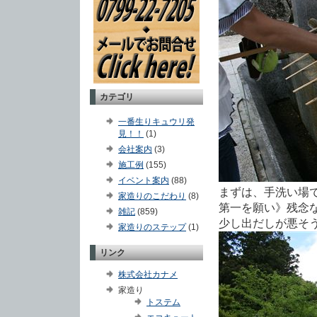
カテゴリ
一番生りキュウリ発
見！！
(1)
会社案内
(3)
施工例
(155)
イベント案内
(88)
まずは、手洗い場
家造りのこだわり
(8)
第一を願い》残念
雑記
(859)
少し出だしが悪そ
家造りのステップ
(1)
リンク
株式会社カナメ
家造り
トステム