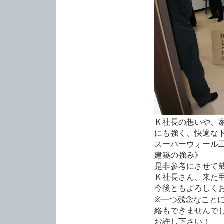
Ｋ社長の想いや、
にも強く、快適な
スーパーウォール
建築の強み》
是非参考にさせて
Ｋ社長さん、来た
今後ともよろしく
※一つ残念なこと
絡もできませんで
お許し下さい！