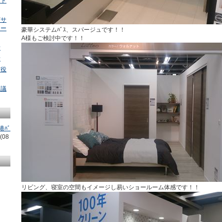
ート
下サ
ヨー
豪華システムﾊﾞｽ、スパージュです！！
A様もご検討中です！！
所
所
市役
会議
ﾊﾞ
(08
リビング、寝室の空間もイメージし易いショールーム体感です！！