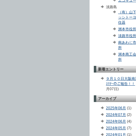
エコキュ
淡路島
（有）山
ッシトー
住器
洲本市役
淡路市役
南あわじ
所
洲本商工
所
新着エントリー
９月１０日大阪南港
ｽﾂｱｰのご報告！！
月07日)
アーカイブ
2025年06月
(1)
2024年07月
(2)
2024年06月
(4)
2024年05月
(7)
2024年01月
(1)